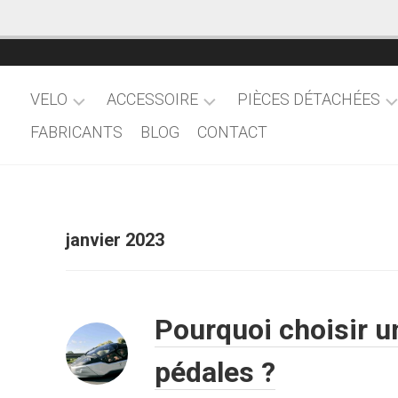
VELO
ACCESSOIRE
PIÈCES DÉTACHÉES
FABRICANTS
BLOG
CONTACT
VTT
ANTIVOLS
CAPTEURS
DE
VÉLOS
POMPES
PUISSANCE
DE
HOME
VILLE
FREIN
TRAINERS
janvier 2023
VÉLOS
VÉLO
ENFANT
RANGEMENT
VÉLOS
&
DE
TRANSPORT
Pourquoi choisir u
ROUTE
REMORQUES
pédales ?
VÉLOS
&
TREKKING
POUSSETTES