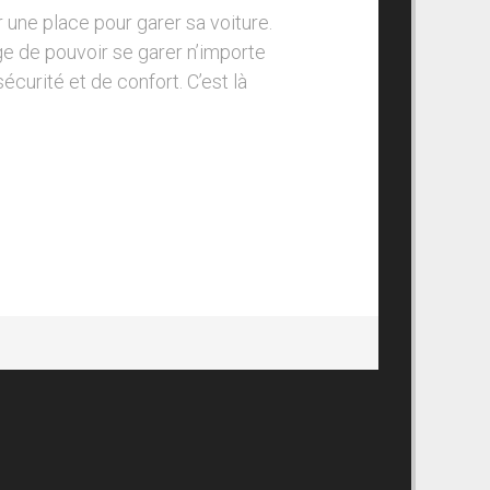
ver une place pour garer sa voiture.
ge de pouvoir se garer n’importe
curité et de confort. C’est là