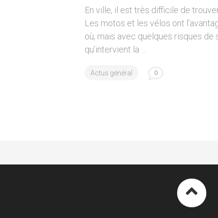
VÉLO
En ville, il est très difficile de trou
SIÈGES
Les motos et les vélos ont l’avanta
ENFANT
où, mais avec quelques risques de sé
qu’intervient la …
Actus général
0